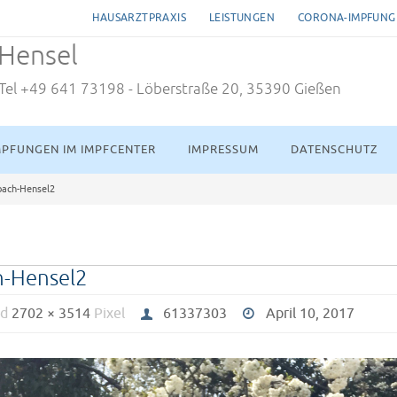
HAUSARZTPRAXIS
LEISTUNGEN
CORONA-IMPFUNGE
-Hensel
- Tel +49 641 73198 - Löberstraße 20, 35390 Gießen
PFUNGEN IM IMPFCENTER
IMPRESSUM
DATENSCHUTZ
bach-Hensel2
h-Hensel2
nd
2702 × 3514
Pixel
61337303
April 10, 2017