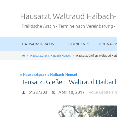
Zum
Inhalt
Hausarzt Waltraud Haibach
springen
Praktische Ärztin - Termine nach Vereinbarung 
Zum
HAUSARZTPRAXIS
LEISTUNGEN
CORONA-IM
Inhalt
springen
Home
Hausarztpraxis Haibach-Hensel
Hausarzt Gießen_Waltraud Hai
« Hausarztpraxis Haibach-Hensel
Hausarzt Gießen_Waltraud Haibac
61337303
April 10, 2017
Volle Größe si